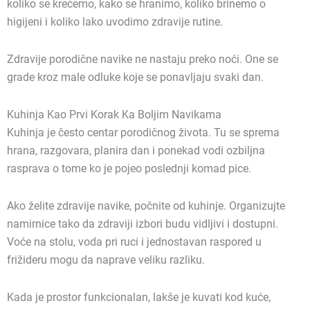
koliko se krećemo, kako se hranimo, koliko brinemo o
higijeni i koliko lako uvodimo zdravije rutine.
Zdravije porodične navike ne nastaju preko noći. One se
grade kroz male odluke koje se ponavljaju svaki dan.
Kuhinja Kao Prvi Korak Ka Boljim Navikama
Kuhinja je često centar porodičnog života. Tu se sprema
hrana, razgovara, planira dan i ponekad vodi ozbiljna
rasprava o tome ko je pojeo poslednji komad pice.
Ako želite zdravije navike, počnite od kuhinje. Organizujte
namirnice tako da zdraviji izbori budu vidljivi i dostupni.
Voće na stolu, voda pri ruci i jednostavan raspored u
frižideru mogu da naprave veliku razliku.
Kada je prostor funkcionalan, lakše je kuvati kod kuće,