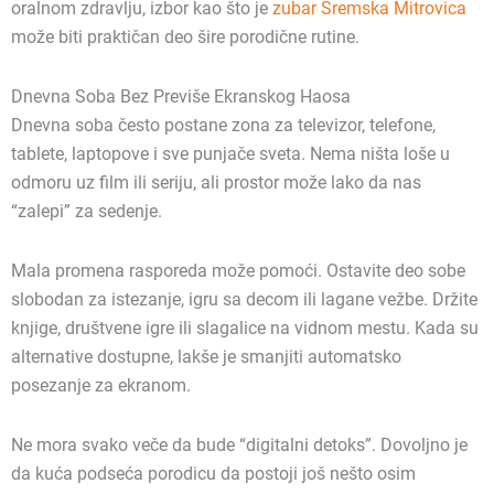
oralnom zdravlju, izbor kao što je
zubar Sremska Mitrovica
može biti praktičan deo šire porodične rutine.
Dnevna Soba Bez Previše Ekranskog Haosa
Dnevna soba često postane zona za televizor, telefone,
tablete, laptopove i sve punjače sveta. Nema ništa loše u
odmoru uz film ili seriju, ali prostor može lako da nas
“zalepi” za sedenje.
Mala promena rasporeda može pomoći. Ostavite deo sobe
slobodan za istezanje, igru sa decom ili lagane vežbe. Držite
knjige, društvene igre ili slagalice na vidnom mestu. Kada su
alternative dostupne, lakše je smanjiti automatsko
posezanje za ekranom.
Ne mora svako veče da bude “digitalni detoks”. Dovoljno je
da kuća podseća porodicu da postoji još nešto osim