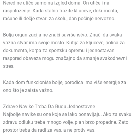
Nered ne utiče samo na izgled doma. On utiče i na
raspoloženje. Kada stalno tražite ključeve, dokumenta,
račune ili dečje stvari za školu, dan počinje nervozno.
Bolja organizacija ne znači savršenstvo. Znači da svaka
važna stvar ima svoje mesto. Kutija za ključeve, polica za
dokumenta, korpa za sportsku opremu i jednostavan
raspored obaveza mogu značajno da smanje svakodnevni
stres.
Kada dom funkcioniše bolje, porodica ima više energije za
ono što je zaista važno.
Zdrave Navike Treba Da Budu Jednostavne
Najbolje navike su one koje se lako ponavljaju. Ako za svaku
zdravu odluku treba mnogo volje, plan brzo propadne. Zato
prostor treba da radi za vas, a ne protiv vas.