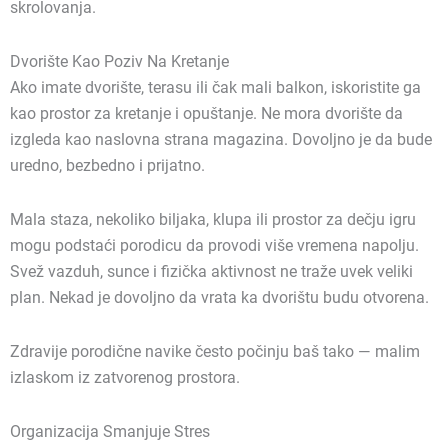
skrolovanja.
Dvorište Kao Poziv Na Kretanje
Ako imate dvorište, terasu ili čak mali balkon, iskoristite ga
kao prostor za kretanje i opuštanje. Ne mora dvorište da
izgleda kao naslovna strana magazina. Dovoljno je da bude
uredno, bezbedno i prijatno.
Mala staza, nekoliko biljaka, klupa ili prostor za dečju igru
mogu podstaći porodicu da provodi više vremena napolju.
Svež vazduh, sunce i fizička aktivnost ne traže uvek veliki
plan. Nekad je dovoljno da vrata ka dvorištu budu otvorena.
Zdravije porodične navike često počinju baš tako — malim
izlaskom iz zatvorenog prostora.
Organizacija Smanjuje Stres