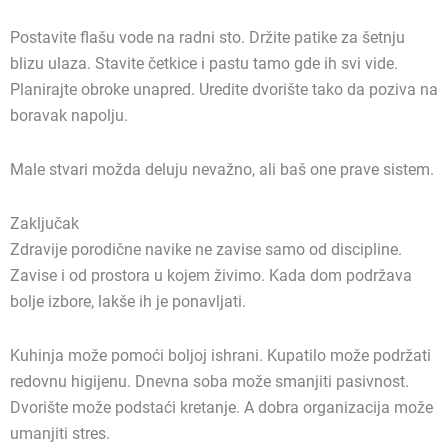
Postavite flašu vode na radni sto. Držite patike za šetnju
blizu ulaza. Stavite četkice i pastu tamo gde ih svi vide.
Planirajte obroke unapred. Uredite dvorište tako da poziva na
boravak napolju.
Male stvari možda deluju nevažno, ali baš one prave sistem.
Zaključak
Zdravije porodične navike ne zavise samo od discipline.
Zavise i od prostora u kojem živimo. Kada dom podržava
bolje izbore, lakše ih je ponavljati.
Kuhinja može pomoći boljoj ishrani. Kupatilo može podržati
redovnu higijenu. Dnevna soba može smanjiti pasivnost.
Dvorište može podstaći kretanje. A dobra organizacija može
umanjiti stres.