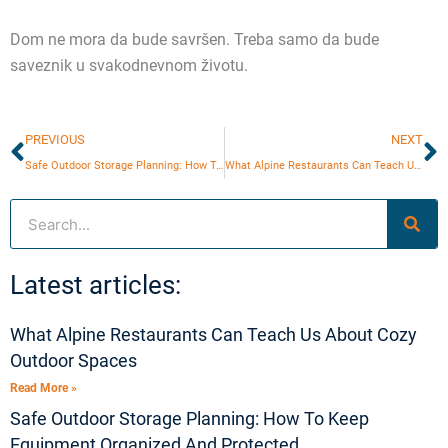
Dom ne mora da bude savršen. Treba samo da bude
saveznik u svakodnevnom životu.
Prev
N
PREVIOUS
NEXT
Safe Outdoor Storage Planning: How To Keep Equipment Organized And Protected
What Alpine Restaurants Can Teach Us About Cozy Outdoor Spaces
Search
Latest articles:
What Alpine Restaurants Can Teach Us About Cozy
Outdoor Spaces
Read More »
Safe Outdoor Storage Planning: How To Keep
Equipment Organized And Protected