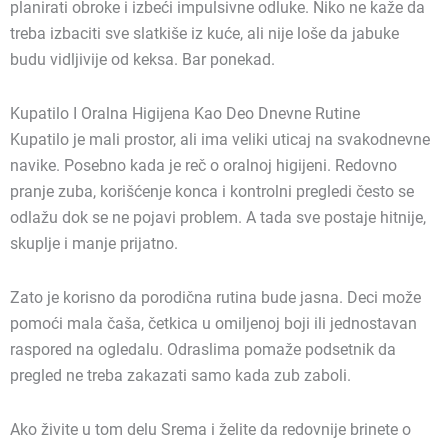
planirati obroke i izbeći impulsivne odluke. Niko ne kaže da
treba izbaciti sve slatkiše iz kuće, ali nije loše da jabuke
budu vidljivije od keksa. Bar ponekad.
Kupatilo I Oralna Higijena Kao Deo Dnevne Rutine
Kupatilo je mali prostor, ali ima veliki uticaj na svakodnevne
navike. Posebno kada je reč o oralnoj higijeni. Redovno
pranje zuba, korišćenje konca i kontrolni pregledi često se
odlažu dok se ne pojavi problem. A tada sve postaje hitnije,
skuplje i manje prijatno.
Zato je korisno da porodična rutina bude jasna. Deci može
pomoći mala čaša, četkica u omiljenoj boji ili jednostavan
raspored na ogledalu. Odraslima pomaže podsetnik da
pregled ne treba zakazati samo kada zub zaboli.
Ako živite u tom delu Srema i želite da redovnije brinete o